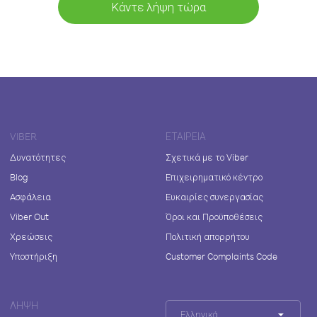
Κάντε λήψη τώρα
VIBER
ΕΤΑΙΡΕΊΑ
Δυνατότητες
Σχετικά με το Viber
Blog
Επιχειρηματικό κέντρο
Ασφάλεια
Ευκαιρίες συνεργασίας
Viber Out
Όροι και Προϋποθέσεις
Χρεώσεις
Πολιτική απορρήτου
Υποστήριξη
Customer Complaints Code
ΛΉΨΗ
Ελληνικά