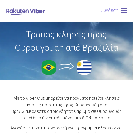
Σύνδεση
Togg
navig
Τρόπος κλήσης προς
Ουρουγουάη από Βραζιλία
Με το Viber Out μπορείτε να πραγματοποιείτε κλήσεις
άριστης ποιότητας προς Ουρουγουάη από
Βραζιλία.
Καλέστε οποιονδήποτε αριθμό σε Ουρουγουάη
- σταθερό ή κινητό! - μόνο από 8.9 ¢ το λεπτό.
Αγοράστε πακέτα μονάδων ή ένα πρόγραμμα κλήσεων και