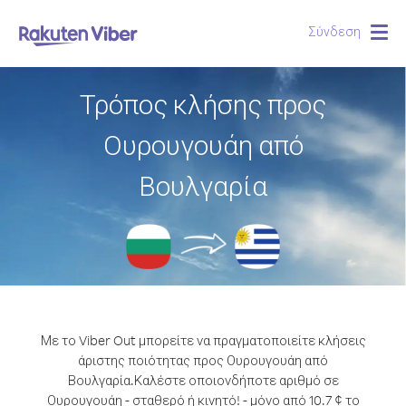
Σύνδεση
Togg
navig
Τρόπος κλήσης προς
Ουρουγουάη από
Βουλγαρία
Με το Viber Out μπορείτε να πραγματοποιείτε κλήσεις
άριστης ποιότητας προς Ουρουγουάη από
Βουλγαρία.
Καλέστε οποιονδήποτε αριθμό σε
Ουρουγουάη - σταθερό ή κινητό! - μόνο από 10.7 ¢ το