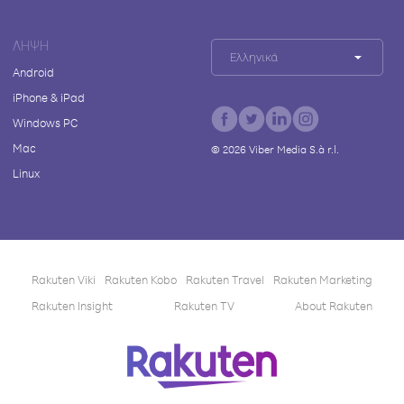
ΛΉΨΗ
Ελληνικά
Android
iPhone & iPad
Windows PC
Mac
©
2026
Viber Media S.à r.l.
Linux
Rakuten Viki
Rakuten Kobo
Rakuten Travel
Rakuten Marketing
Rakuten Insight
Rakuten TV
About Rakuten