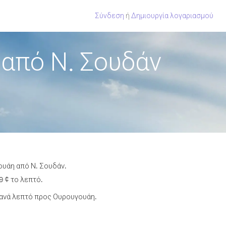
Σύνδεση
ή
Δημιουργία λογαριασμού
από Ν. Σουδάν
ουάη από Ν. Σουδάν.
9 ¢ το λεπτό.
 ανά λεπτό προς Ουρουγουάη.