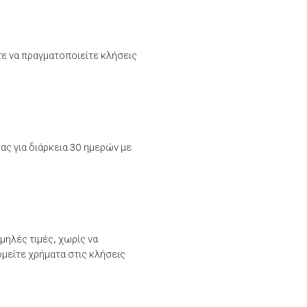
τε να πραγματοποιείτε κλήσεις
ας για διάρκεια 30 ημερών με
μηλές τιμές, χωρίς να
μείτε χρήματα στις κλήσεις