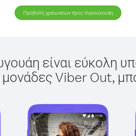
Προβολή χρεώσεων προς Ουρουγουάη
γουάη είναι εύκολη υπ
 μονάδες Viber Out, μπ