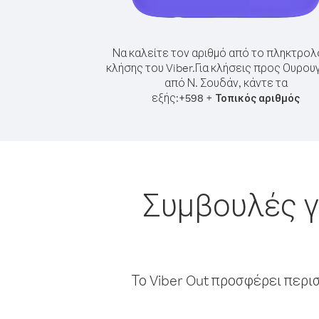
Να καλείτε τον αριθμό από το πληκτρολ
κλήσης του Viber.
Για κλήσεις προς Ουρου
από Ν. Σουδάν, κάντε τα
εξής:
+
+
598
Τοπικός αριθμός
Συμβουλές γ
Το Viber Out προσφέρει περι