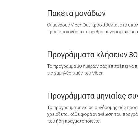
Πακέτα μονάδων
Οι μονάδες Viber Out προστίθενται στο υπό
προς οποιονδήποτε αριθμό παγκοσμίως με τι
Προγράμματα κλήσεων 30
Το πρόγραμμα 30 ημερών σάς επιτρέπει να π
τις χαμηλές τιμές του Viber.
Προγράμματα μηνιαίας σ
Το πρόγραμμα μηνιαίας συνδρομής σάς προσφ
χρειάζεται κάθε φορά ανανέωση του προγράμ
που ήδη πραγματοποιείτε.