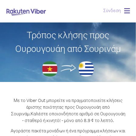
Σύνδεση
Togg
navig
Τρόπος κλήσης προς
Ουρουγουάη από Σουρινάμ
Με το Viber Out μπορείτε να πραγματοποιείτε κλήσεις
άριστης ποιότητας προς Ουρουγουάη από
Σουρινάμ.
Καλέστε οποιονδήποτε αριθμό σε Ουρουγουάη
- σταθερό ή κινητό! - μόνο από 8.9 ¢ το λεπτό.
Αγοράστε πακέτα μονάδων ή ένα πρόγραμμα κλήσεων και