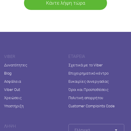
Κάντε λήψη τώρα
VIBER
ΕΤΑΙΡΕΊΑ
Δυνατότητες
Σχετικά με το Viber
Blog
Επιχειρηματικό κέντρο
Ασφάλεια
Ευκαιρίες συνεργασίας
Viber Out
Όροι και Προϋποθέσεις
Χρεώσεις
Πολιτική απορρήτου
Υποστήριξη
Customer Complaints Code
ΛΉΨΗ
Ελληνικά