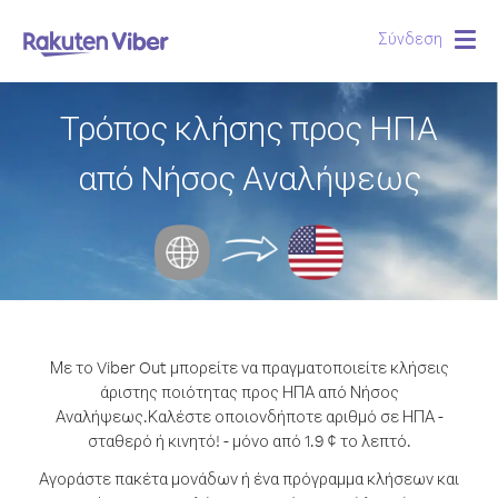
Σύνδεση
Togg
navig
Τρόπος κλήσης προς ΗΠΑ
από Νήσος Αναλήψεως
Με το Viber Out μπορείτε να πραγματοποιείτε κλήσεις
άριστης ποιότητας προς ΗΠΑ από Νήσος
Αναλήψεως.
Καλέστε οποιονδήποτε αριθμό σε ΗΠΑ -
σταθερό ή κινητό! - μόνο από 1.9 ¢ το λεπτό.
Αγοράστε πακέτα μονάδων ή ένα πρόγραμμα κλήσεων και