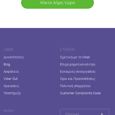
Κάντε λήψη τώρα
VIBER
ΕΤΑΙΡΕΊΑ
Δυνατότητες
Σχετικά με το Viber
Blog
Επιχειρηματικό κέντρο
Ασφάλεια
Ευκαιρίες συνεργασίας
Viber Out
Όροι και Προϋποθέσεις
Χρεώσεις
Πολιτική απορρήτου
Υποστήριξη
Customer Complaints Code
ΛΉΨΗ
Ελληνικά