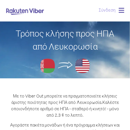
Σύνδεση
Togg
navig
Τρόπος κλήσης προς ΗΠΑ
από Λευκορωσία
Με το Viber Out μπορείτε να πραγματοποιείτε κλήσεις
άριστης ποιότητας προς ΗΠΑ από Λευκορωσία.
Καλέστε
οποιονδήποτε αριθμό σε ΗΠΑ - σταθερό ή κινητό! - μόνο
από 2.3 ¢ το λεπτό.
Αγοράστε πακέτα μονάδων ή ένα πρόγραμμα κλήσεων και