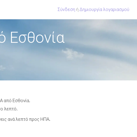
Σύνδεση
ή
Δημιουργία λογαριασμού
ό Εσθονία
Α από Εσθονία.
το λεπτό.
εις ανά λεπτό προς ΗΠΑ.