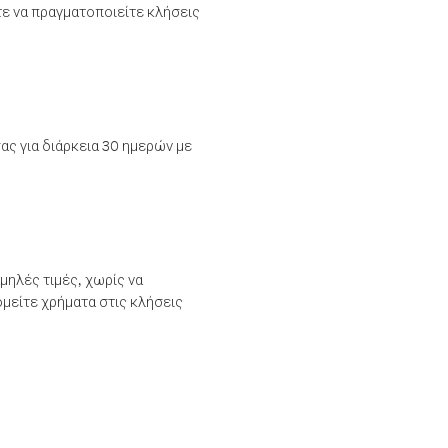
τε να πραγματοποιείτε κλήσεις
ας για διάρκεια 30 ημερών με
μηλές τιμές, χωρίς να
μείτε χρήματα στις κλήσεις