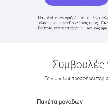
Να καλείτε τον αριθμό από το πληκτρολ
κλήσης του Viber.
Για κλήσεις προς ΗΠΑ
Εσθονία, κάντε τα εξής:
+
+
1
Τοπικός αρι
Συμβουλές 
Το Viber Out προσφέρει περι
Πακέτα μονάδων