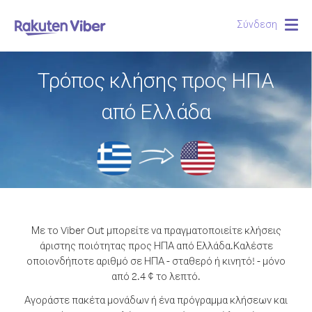
Σύνδεση
Togg
navig
Τρόπος κλήσης προς ΗΠΑ
από Ελλάδα
Με το Viber Out μπορείτε να πραγματοποιείτε κλήσεις
άριστης ποιότητας προς ΗΠΑ από Ελλάδα.
Καλέστε
οποιονδήποτε αριθμό σε ΗΠΑ - σταθερό ή κινητό! - μόνο
από 2.4 ¢ το λεπτό.
Αγοράστε πακέτα μονάδων ή ένα πρόγραμμα κλήσεων και