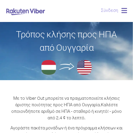
Σύνδεση
Togg
navig
Τρόπος κλήσης προς ΗΠΑ
από Ουγγαρία
Με το Viber Out μπορείτε να πραγματοποιείτε κλήσεις
άριστης ποιότητας προς ΗΠΑ από Ουγγαρία.
Καλέστε
οποιονδήποτε αριθμό σε ΗΠΑ - σταθερό ή κινητό! - μόνο
από 2.4 ¢ το λεπτό.
Αγοράστε πακέτα μονάδων ή ένα πρόγραμμα κλήσεων και