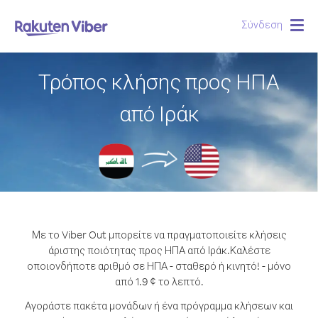
Σύνδεση
Togg
navig
Τρόπος κλήσης προς ΗΠΑ
από Ιράκ
Με το Viber Out μπορείτε να πραγματοποιείτε κλήσεις
άριστης ποιότητας προς ΗΠΑ από Ιράκ.
Καλέστε
οποιονδήποτε αριθμό σε ΗΠΑ - σταθερό ή κινητό! - μόνο
από 1.9 ¢ το λεπτό.
Αγοράστε πακέτα μονάδων ή ένα πρόγραμμα κλήσεων και