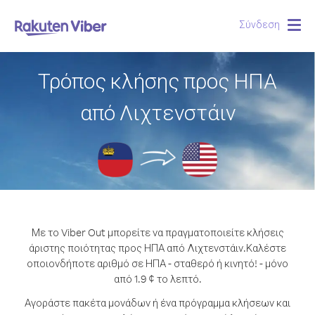
Σύνδεση
Togg
navig
Τρόπος κλήσης προς ΗΠΑ
από Λιχτενστάιν
Με το Viber Out μπορείτε να πραγματοποιείτε κλήσεις
άριστης ποιότητας προς ΗΠΑ από Λιχτενστάιν.
Καλέστε
οποιονδήποτε αριθμό σε ΗΠΑ - σταθερό ή κινητό! - μόνο
από 1.9 ¢ το λεπτό.
Αγοράστε πακέτα μονάδων ή ένα πρόγραμμα κλήσεων και