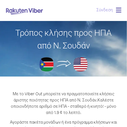
Σύνδεση
Togg
navig
Τρόπος κλήσης προς ΗΠΑ
από Ν. Σουδάν
Με το Viber Out μπορείτε να πραγματοποιείτε κλήσεις
άριστης ποιότητας προς ΗΠΑ από Ν. Σουδάν.
Καλέστε
οποιονδήποτε αριθμό σε ΗΠΑ - σταθερό ή κινητό! - μόνο
από 1.9 ¢ το λεπτό.
Αγοράστε πακέτα μονάδων ή ένα πρόγραμμα κλήσεων και