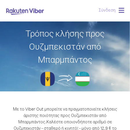
Σύνδεση
Togg
navig
Τρόπος κλήσης προς
Ουζμπεκιστάν από
Μπαρμπάντος
Με το Viber Out μπορείτε να πραγματοποιείτε κλήσεις
άριστης ποιότητας προς Ουζμπεκιστάν από
Μπαρμπάντος.
Καλέστε οποιονδήποτε αριθμό σε
Ουζμπεκιστάν - σταθερό ή κινητό! - μόνο από 12.9 ¢ το