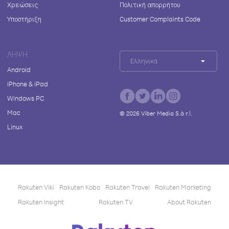
Χρεώσεις
Πολιτική απορρήτου
Υποστήριξη
Customer Complaints Code
ΛΉΨΗ
Ελληνικά
Android
iPhone & iPad
Windows PC
Mac
©
2026
Viber Media S.à r.l.
Linux
Rakuten Viki
Rakuten Kobo
Rakuten Travel
Rakuten Marketing
Rakuten Insight
Rakuten TV
About Rakuten