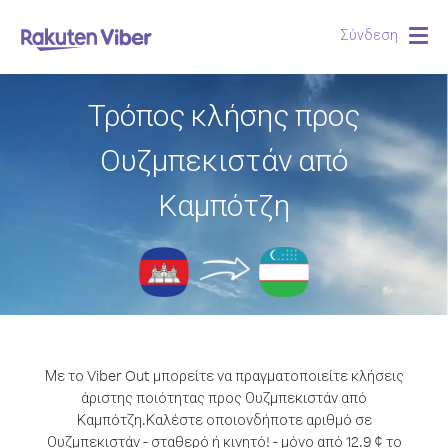
Σύνδεση
Togg
navig
Τρόπος κλήσης προς
Ουζμπεκιστάν από
Καμπότζη
Με το Viber Out μπορείτε να πραγματοποιείτε κλήσεις
άριστης ποιότητας προς Ουζμπεκιστάν από
Καμπότζη.
Καλέστε οποιονδήποτε αριθμό σε
Ουζμπεκιστάν - σταθερό ή κινητό! - μόνο από 12.9 ¢ το