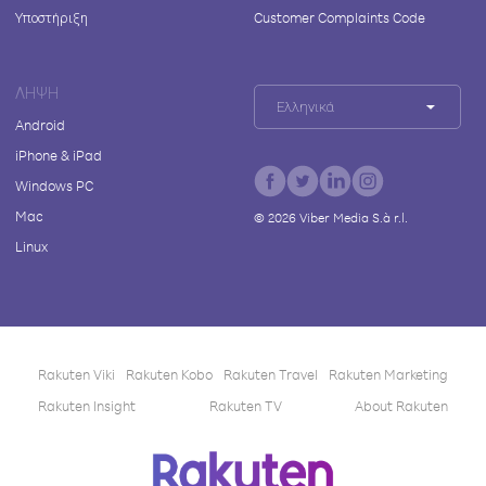
Υποστήριξη
Customer Complaints Code
ΛΉΨΗ
Ελληνικά
Android
iPhone & iPad
Windows PC
Mac
©
2026
Viber Media S.à r.l.
Linux
Rakuten Viki
Rakuten Kobo
Rakuten Travel
Rakuten Marketing
Rakuten Insight
Rakuten TV
About Rakuten