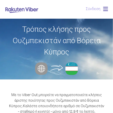
Σύνδεση
Togg
navig
Τρόπος κλήσης προς
Ουζμπεκιστάν από Βόρεια
Κύπρος
Με το Viber Out μπορείτε να πραγματοποιείτε κλήσεις
άριστης ποιότητας προς Ουζμπεκιστάν από Βόρεια
Κύπρος.
Καλέστε οποιονδήποτε αριθμό σε Ουζμπεκιστάν
- σταθερό ή κινητό! - μόνο από 12.9 ¢ το λεπτό.