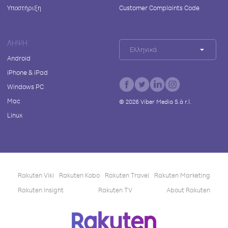
Υποστήριξη
Customer Complaints Code
ΛΉΨΗ
Ελληνικά
Android
iPhone & iPad
Windows PC
Mac
©
2026
Viber Media S.à r.l.
Linux
Rakuten Viki
Rakuten Kobo
Rakuten Travel
Rakuten Marketing
Rakuten Insight
Rakuten TV
About Rakuten