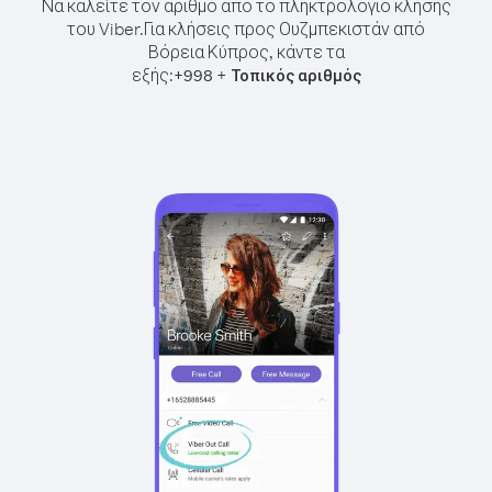
Να καλείτε τον αριθμό από το πληκτρολόγιο κλήσης
του Viber.
Για κλήσεις προς Ουζμπεκιστάν από
Βόρεια Κύπρος, κάντε τα
εξής:
+
+
998
Τοπικός αριθμός