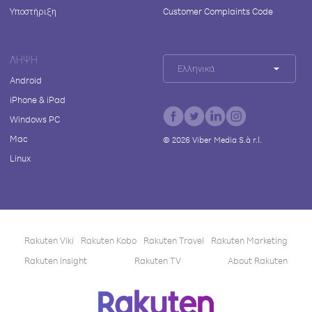
Υποστήριξη
Customer Complaints Code
ΛΉΨΗ
Ελληνικά
Android
iPhone & iPad
Windows PC
Mac
©
2026
Viber Media S.à r.l.
Linux
Rakuten Viki
Rakuten Kobo
Rakuten Travel
Rakuten Marketing
Rakuten Insight
Rakuten TV
About Rakuten