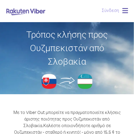
Σύνδεση
Togg
navig
Τρόπος κλήσης προς
Ουζμπεκιστάν από
Σλοβακία
Με το Viber Out μπορείτε να πραγματοποιείτε κλήσεις
άριστης ποιότητας προς Ουζμπεκιστάν από
Σλοβακία.
Καλέστε οποιονδήποτε αριθμό σε
Ουζμπεκιστάν - σταθερό ή κινητό! - μόνο από 15.5 ¢ το