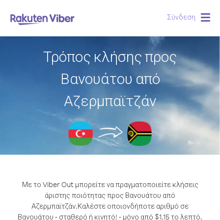
Σύνδεση
Togg
navig
Τρόπος κλήσης προς
Βανουάτου από
Αζερμπαϊτζάν
Με το Viber Out μπορείτε να πραγματοποιείτε κλήσεις
άριστης ποιότητας προς Βανουάτου από
Αζερμπαϊτζάν.
Καλέστε οποιονδήποτε αριθμό σε
Βανουάτου - σταθερό ή κινητό! - μόνο από $1.15 το λεπτό.