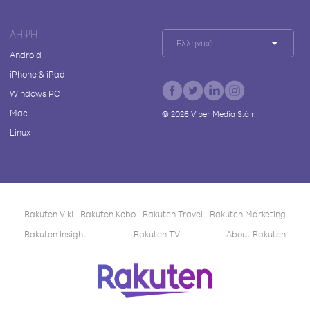
ΛΉΨΗ
Ελληνικά
Android
iPhone & iPad
Windows PC
Mac
©
2026
Viber Media S.à r.l.
Linux
Rakuten Viki
Rakuten Kobo
Rakuten Travel
Rakuten Marketing
Rakuten Insight
Rakuten TV
About Rakuten