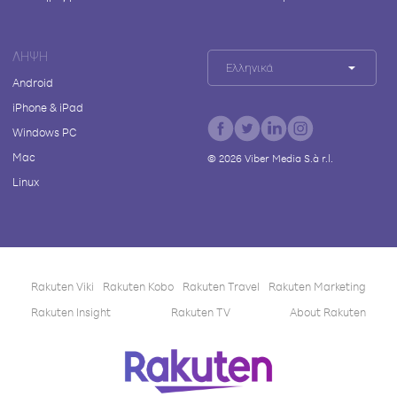
ΛΉΨΗ
Ελληνικά
Android
iPhone & iPad
Windows PC
Mac
©
2026
Viber Media S.à r.l.
Linux
Rakuten Viki
Rakuten Kobo
Rakuten Travel
Rakuten Marketing
Rakuten Insight
Rakuten TV
About Rakuten