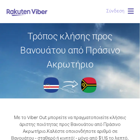
Σύνδεση
Togg
navig
Τρόπος κλήσης προς
Βανουάτου από Πράσινο
Ακρωτήριο
Με το Viber Out μπορείτε να πραγματοποιείτε κλήσεις
άριστης ποιότητας προς Βανουάτου από Πράσινο
Ακρωτήριο.
Καλέστε οποιονδήποτε αριθμό σε
Βανουάτου - σταθερό ή κινητό! - μόνο από $1.15 το λεπτό.