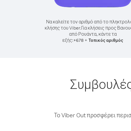
Να καλείτε τον αριθμό από το πληκτρολ
κλήσης του Viber.
Για κλήσεις προς Βανο
από Ρουάντα, κάντε τα
εξής:
+
+
678
Τοπικός αριθμός
Συμβουλές
Το Viber Out προσφέρει περι