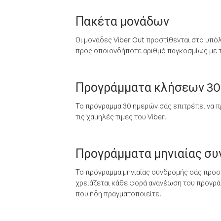
Πακέτα μονάδων
Οι μονάδες Viber Out προστίθενται στο υπό
προς οποιονδήποτε αριθμό παγκοσμίως με τι
Προγράμματα κλήσεων 30
Το πρόγραμμα 30 ημερών σάς επιτρέπει να π
τις χαμηλές τιμές του Viber.
Προγράμματα μηνιαίας σ
Το πρόγραμμα μηνιαίας συνδρομής σάς προσφ
χρειάζεται κάθε φορά ανανέωση του προγράμ
που ήδη πραγματοποιείτε.