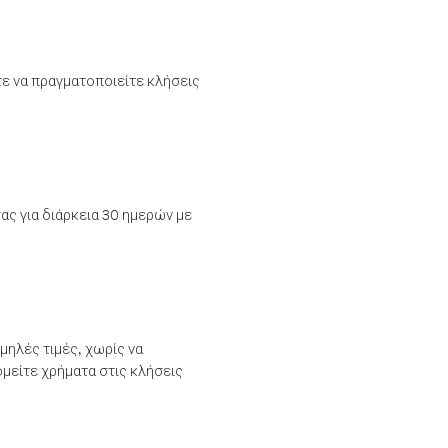
τε να πραγματοποιείτε κλήσεις
ας για διάρκεια 30 ημερών με
μηλές τιμές, χωρίς να
μείτε χρήματα στις κλήσεις