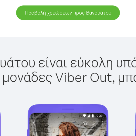
Προβολή χρεώσεων προς Βανουάτου
υάτου είναι εύκολη υπό
 μονάδες Viber Out, μπ