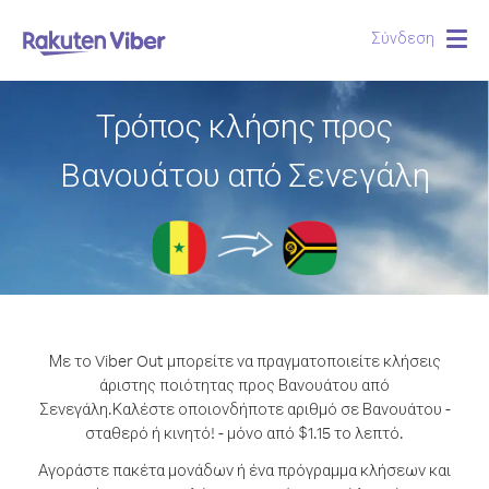
Σύνδεση
Togg
navig
Τρόπος κλήσης προς
Βανουάτου από Σενεγάλη
Με το Viber Out μπορείτε να πραγματοποιείτε κλήσεις
άριστης ποιότητας προς Βανουάτου από
Σενεγάλη.
Καλέστε οποιονδήποτε αριθμό σε Βανουάτου -
σταθερό ή κινητό! - μόνο από $1.15 το λεπτό.
Αγοράστε πακέτα μονάδων ή ένα πρόγραμμα κλήσεων και