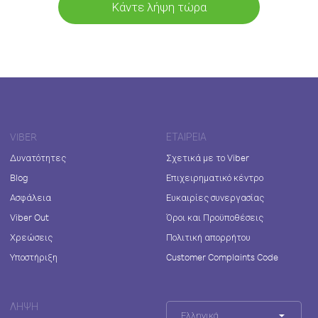
Κάντε λήψη τώρα
VIBER
ΕΤΑΙΡΕΊΑ
Δυνατότητες
Σχετικά με το Viber
Blog
Επιχειρηματικό κέντρο
Ασφάλεια
Ευκαιρίες συνεργασίας
Viber Out
Όροι και Προϋποθέσεις
Χρεώσεις
Πολιτική απορρήτου
Υποστήριξη
Customer Complaints Code
ΛΉΨΗ
Ελληνικά