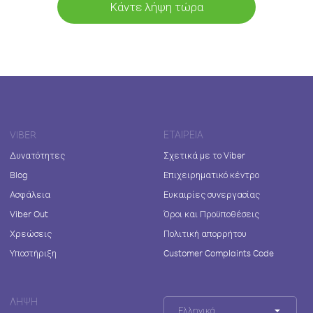
Κάντε λήψη τώρα
VIBER
ΕΤΑΙΡΕΊΑ
Δυνατότητες
Σχετικά με το Viber
Blog
Επιχειρηματικό κέντρο
Ασφάλεια
Ευκαιρίες συνεργασίας
Viber Out
Όροι και Προϋποθέσεις
Χρεώσεις
Πολιτική απορρήτου
Υποστήριξη
Customer Complaints Code
ΛΉΨΗ
Ελληνικά