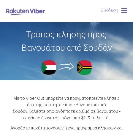
Σύνδεση
Togg
navig
Τρόπος κλήσης προς
Βανουάτου από Σουδάν
Με το Viber Out μπορείτε να πραγματοποιείτε κλήσεις
άριστης ποιότητας προς Βανουάτου από
Σουδάν.
Καλέστε οποιονδήποτε αριθμό σε Βανουάτου -
σταθερό ή κινητό! - μόνο από $1.15 το λεπτό.
Αγοράστε πακέτα μονάδων ή ένα πρόγραμμα κλήσεων και