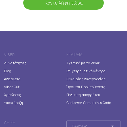
Κάντε λήψη τώρα
VIBER
ΕΤΑΙΡΕΊΑ
Δυνατότητες
Σχετικά με το Viber
Blog
Επιχειρηματικό κέντρο
Ασφάλεια
Ευκαιρίες συνεργασίας
Viber Out
Όροι και Προϋποθέσεις
Χρεώσεις
Πολιτική απορρήτου
Υποστήριξη
Customer Complaints Code
ΛΉΨΗ
Ελληνικά