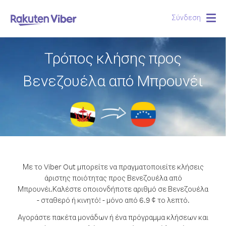
Σύνδεση
Togg
navig
Τρόπος κλήσης προς
Βενεζουέλα από Μπρουνέι
Με το Viber Out μπορείτε να πραγματοποιείτε κλήσεις
άριστης ποιότητας προς Βενεζουέλα από
Μπρουνέι.
Καλέστε οποιονδήποτε αριθμό σε Βενεζουέλα
- σταθερό ή κινητό! - μόνο από 6.9 ¢ το λεπτό.
Αγοράστε πακέτα μονάδων ή ένα πρόγραμμα κλήσεων και