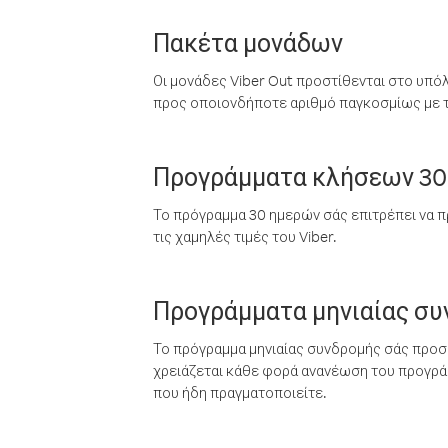
Πακέτα μονάδων
Οι μονάδες Viber Out προστίθενται στο υπό
προς οποιονδήποτε αριθμό παγκοσμίως με τι
Προγράμματα κλήσεων 30
Το πρόγραμμα 30 ημερών σάς επιτρέπει να π
τις χαμηλές τιμές του Viber.
Προγράμματα μηνιαίας σ
Το πρόγραμμα μηνιαίας συνδρομής σάς προσφ
χρειάζεται κάθε φορά ανανέωση του προγράμ
που ήδη πραγματοποιείτε.