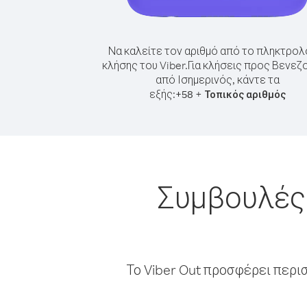
Να καλείτε τον αριθμό από το πληκτρολ
κλήσης του Viber.
Για κλήσεις προς Βενεζ
από Ισημερινός, κάντε τα
εξής:
+
+
58
Τοπικός αριθμός
Συμβουλές 
Το Viber Out προσφέρει περι