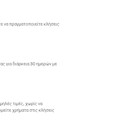
τε να πραγματοποιείτε κλήσεις
ας για διάρκεια 30 ημερών με
μηλές τιμές, χωρίς να
μείτε χρήματα στις κλήσεις