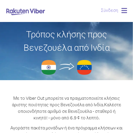
Σύνδεση
Togg
navig
Τρόπος κλήσης προς
Βενεζουέλα από Ινδία
Με το Viber Out μπορείτε να πραγματοποιείτε κλήσεις
άριστης ποιότητας προς Βενεζουέλα από Ινδία.
Καλέστε
οποιονδήποτε αριθμό σε Βενεζουέλα - σταθερό ή
κινητό! - μόνο από 6.9 ¢ το λεπτό.
Αγοράστε πακέτα μονάδων ή ένα πρόγραμμα κλήσεων και