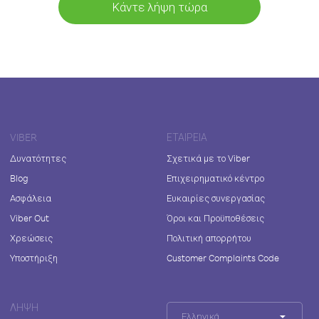
Κάντε λήψη τώρα
VIBER
ΕΤΑΙΡΕΊΑ
Δυνατότητες
Σχετικά με το Viber
Blog
Επιχειρηματικό κέντρο
Ασφάλεια
Ευκαιρίες συνεργασίας
Viber Out
Όροι και Προϋποθέσεις
Χρεώσεις
Πολιτική απορρήτου
Υποστήριξη
Customer Complaints Code
ΛΉΨΗ
Ελληνικά