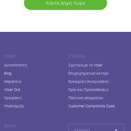
Κάντε λήψη τώρα
VIBER
ΕΤΑΙΡΕΊΑ
Δυνατότητες
Σχετικά με το Viber
Blog
Επιχειρηματικό κέντρο
Ασφάλεια
Ευκαιρίες συνεργασίας
Viber Out
Όροι και Προϋποθέσεις
Χρεώσεις
Πολιτική απορρήτου
Υποστήριξη
Customer Complaints Code
ΛΉΨΗ
Ελληνικά