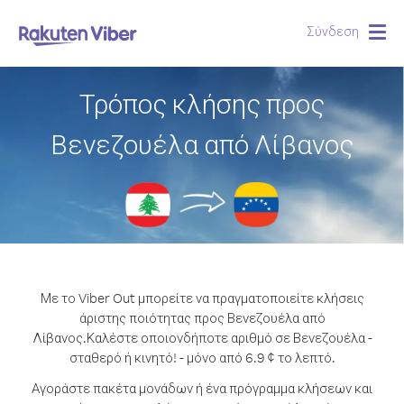
Σύνδεση
Togg
navig
Τρόπος κλήσης προς
Βενεζουέλα από Λίβανος
Με το Viber Out μπορείτε να πραγματοποιείτε κλήσεις
άριστης ποιότητας προς Βενεζουέλα από
Λίβανος.
Καλέστε οποιονδήποτε αριθμό σε Βενεζουέλα -
σταθερό ή κινητό! - μόνο από 6.9 ¢ το λεπτό.
Αγοράστε πακέτα μονάδων ή ένα πρόγραμμα κλήσεων και