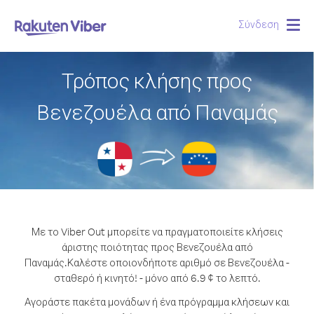
Σύνδεση
Togg
navig
Τρόπος κλήσης προς
Βενεζουέλα από Παναμάς
Με το Viber Out μπορείτε να πραγματοποιείτε κλήσεις
άριστης ποιότητας προς Βενεζουέλα από
Παναμάς.
Καλέστε οποιονδήποτε αριθμό σε Βενεζουέλα -
σταθερό ή κινητό! - μόνο από 6.9 ¢ το λεπτό.
Αγοράστε πακέτα μονάδων ή ένα πρόγραμμα κλήσεων και