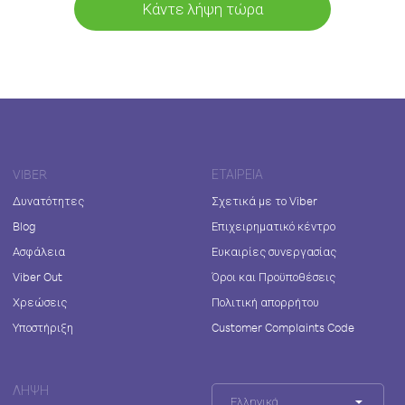
Κάντε λήψη τώρα
VIBER
ΕΤΑΙΡΕΊΑ
Δυνατότητες
Σχετικά με το Viber
Blog
Επιχειρηματικό κέντρο
Ασφάλεια
Ευκαιρίες συνεργασίας
Viber Out
Όροι και Προϋποθέσεις
Χρεώσεις
Πολιτική απορρήτου
Υποστήριξη
Customer Complaints Code
ΛΉΨΗ
Ελληνικά