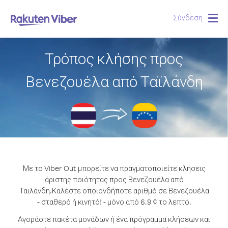
Σύνδεση
Togg
navig
Τρόπος κλήσης προς
Βενεζουέλα από Ταϊλάνδη
Με το Viber Out μπορείτε να πραγματοποιείτε κλήσεις
άριστης ποιότητας προς Βενεζουέλα από
Ταϊλάνδη.
Καλέστε οποιονδήποτε αριθμό σε Βενεζουέλα
- σταθερό ή κινητό! - μόνο από 6.9 ¢ το λεπτό.
Αγοράστε πακέτα μονάδων ή ένα πρόγραμμα κλήσεων και