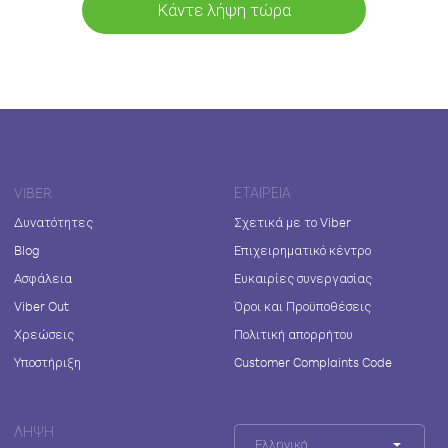
Κάντε λήψη τώρα
VIBER
ΕΤΑΙΡΕΊΑ
Δυνατότητες
Σχετικά με το Viber
Blog
Επιχειρηματικό κέντρο
Ασφάλεια
Ευκαιρίες συνεργασίας
Viber Out
Όροι και Προϋποθέσεις
Χρεώσεις
Πολιτική απορρήτου
Υποστήριξη
Customer Complaints Code
ΛΉΨΗ
Ελληνικά