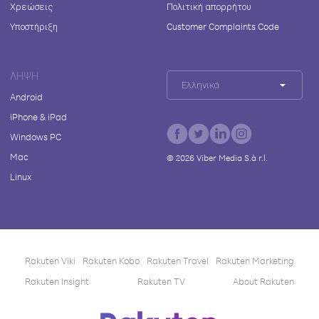
Χρεώσεις
Πολιτική απορρήτου
Υποστήριξη
Customer Complaints Code
ΛΉΨΗ
Ελληνικά
Android
iPhone & iPad
Windows PC
Mac
©
2026
Viber Media S.à r.l.
Linux
Rakuten Viki
Rakuten Kobo
Rakuten Travel
Rakuten Marketing
Rakuten Insight
Rakuten TV
About Rakuten