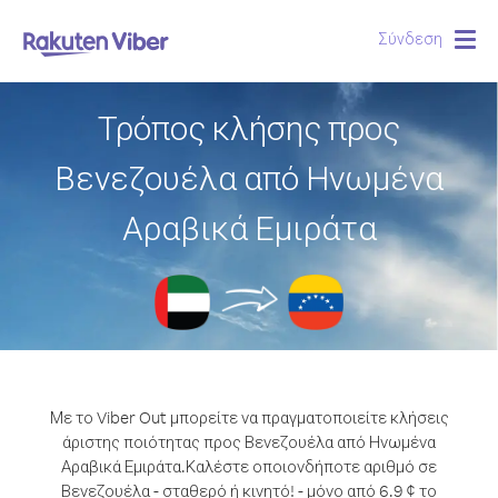
Σύνδεση
Togg
navig
Τρόπος κλήσης προς
Βενεζουέλα από Ηνωμένα
Αραβικά Εμιράτα
Με το Viber Out μπορείτε να πραγματοποιείτε κλήσεις
άριστης ποιότητας προς Βενεζουέλα από Ηνωμένα
Αραβικά Εμιράτα.
Καλέστε οποιονδήποτε αριθμό σε
Βενεζουέλα - σταθερό ή κινητό! - μόνο από 6.9 ¢ το