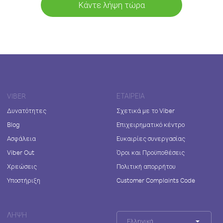
Κάντε λήψη τώρα
VIBER
ΕΤΑΙΡΕΊΑ
Δυνατότητες
Σχετικά με το Viber
Blog
Επιχειρηματικό κέντρο
Ασφάλεια
Ευκαιρίες συνεργασίας
Viber Out
Όροι και Προϋποθέσεις
Χρεώσεις
Πολιτική απορρήτου
Υποστήριξη
Customer Complaints Code
ΛΉΨΗ
Ελληνικά