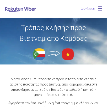
Σύνδεση
Togg
navig
Τρόπος κλήσης προς
Βιετνάμ από Κομόρες
Με το Viber Out μπορείτε να πραγματοποιείτε κλήσεις
άριστης ποιότητας προς Βιετνάμ από Κομόρες.
Καλέστε
οποιονδήποτε αριθμό σε Βιετνάμ - σταθερό ή κινητό! -
μόνο από 9.5 ¢ το λεπτό.
Αγοράστε πακέτα μονάδων ή ένα πρόγραμμα κλήσεων και