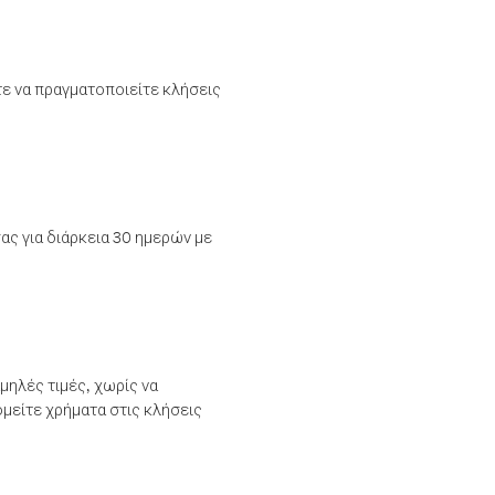
τε να πραγματοποιείτε κλήσεις
ας για διάρκεια 30 ημερών με
μηλές τιμές, χωρίς να
μείτε χρήματα στις κλήσεις