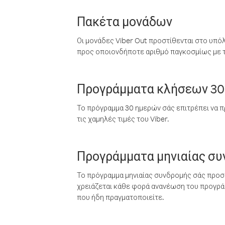
Πακέτα μονάδων
Οι μονάδες Viber Out προστίθενται στο υπό
προς οποιονδήποτε αριθμό παγκοσμίως με τι
Προγράμματα κλήσεων 30
Το πρόγραμμα 30 ημερών σάς επιτρέπει να π
τις χαμηλές τιμές του Viber.
Προγράμματα μηνιαίας σ
Το πρόγραμμα μηνιαίας συνδρομής σάς προσφ
χρειάζεται κάθε φορά ανανέωση του προγράμ
που ήδη πραγματοποιείτε.