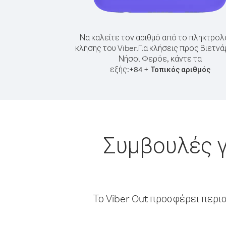
Να καλείτε τον αριθμό από το πληκτρολ
κλήσης του Viber.
Για κλήσεις προς Βιετνά
Νήσοι Φερόε, κάντε τα
εξής:
+
+
84
Τοπικός αριθμός
Συμβουλές γ
Το Viber Out προσφέρει περι