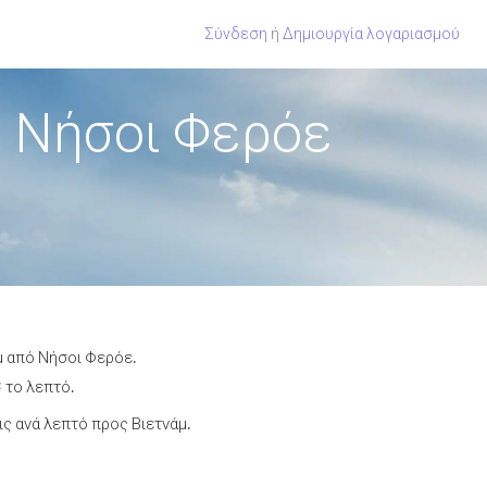
Σύνδεση
ή
Δημιουργία λογαριασμού
ό Νήσοι Φερόε
μ από Νήσοι Φερόε.
 το λεπτό.
ς ανά λεπτό προς Βιετνάμ.