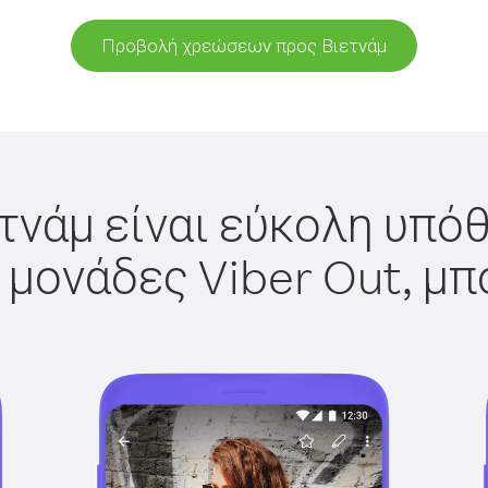
Προβολή χρεώσεων προς Βιετνάμ
τνάμ είναι εύκολη υπόθ
 μονάδες Viber Out, μπ