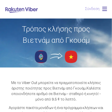
Σύνδεση
Togg
navig
Τρόπος κλήσης προς
Βιετνάμ από Γκουάμ
Με το Viber Out μπορείτε να πραγματοποιείτε κλήσεις
άριστης ποιότητας προς Βιετνάμ από Γκουάμ.
Καλέστε
οποιονδήποτε αριθμό σε Βιετνάμ - σταθερό ή κινητό! -
μόνο από 9.5 ¢ το λεπτό.
Αγοράστε πακέτα μονάδων ή ένα πρόγραμμα κλήσεων και