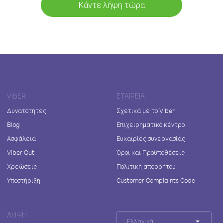
Κάντε λήψη τώρα
VIBER
ΕΤΑΙΡΕΊΑ
Δυνατότητες
Σχετικά με το Viber
Blog
Επιχειρηματικό κέντρο
Ασφάλεια
Ευκαιρίες συνεργασίας
Viber Out
Όροι και Προϋποθέσεις
Χρεώσεις
Πολιτική απορρήτου
Υποστήριξη
Customer Complaints Code
ΛΉΨΗ
Ελληνικά