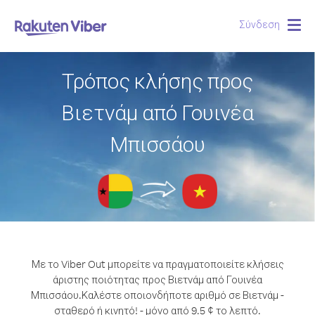
Σύνδεση
Togg
navig
Τρόπος κλήσης προς
Βιετνάμ από Γουινέα
Μπισσάου
Με το Viber Out μπορείτε να πραγματοποιείτε κλήσεις
άριστης ποιότητας προς Βιετνάμ από Γουινέα
Μπισσάου.
Καλέστε οποιονδήποτε αριθμό σε Βιετνάμ -
σταθερό ή κινητό! - μόνο από 9.5 ¢ το λεπτό.