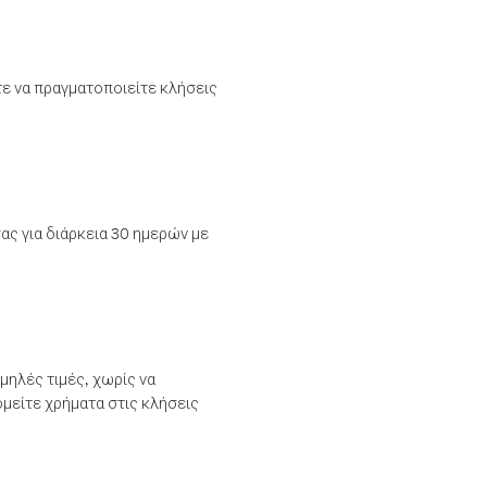
τε να πραγματοποιείτε κλήσεις
ας για διάρκεια 30 ημερών με
μηλές τιμές, χωρίς να
μείτε χρήματα στις κλήσεις