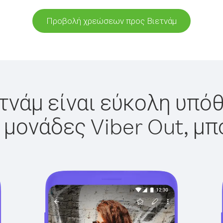
Προβολή χρεώσεων προς Βιετνάμ
τνάμ είναι εύκολη υπόθ
 μονάδες Viber Out, μπ