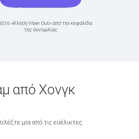
έξτε «Κλήση Viber Out» από την κεφαλίδα
της συνομιλίας
άμ από Χονγκ
ιλέξτε μία από τις ευέλικτες