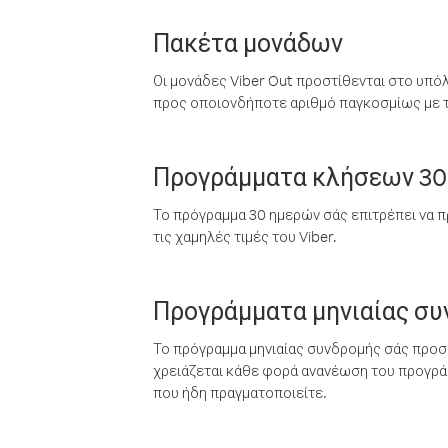
Πακέτα μονάδων
Οι μονάδες Viber Out προστίθενται στο υπό
προς οποιονδήποτε αριθμό παγκοσμίως με τι
Προγράμματα κλήσεων 30
Το πρόγραμμα 30 ημερών σάς επιτρέπει να π
τις χαμηλές τιμές του Viber.
Προγράμματα μηνιαίας σ
Το πρόγραμμα μηνιαίας συνδρομής σάς προσφ
χρειάζεται κάθε φορά ανανέωση του προγράμ
που ήδη πραγματοποιείτε.