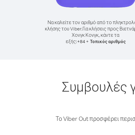
Να καλείτε τον αριθμό από το πληκτρολ
κλήσης του Viber.
Για κλήσεις προς Βιετνά
Χονγκ Κονγκ, κάντε τα
εξής:
+
+
84
Τοπικός αριθμός
Συμβουλές γ
Το Viber Out προσφέρει περι