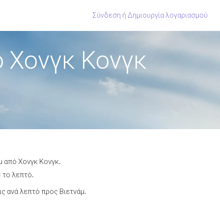
Σύνδεση
ή
Δημιουργία λογαριασμού
ό Χονγκ Κονγκ
μ από Χονγκ Κονγκ.
 το λεπτό.
ς ανά λεπτό προς Βιετνάμ.