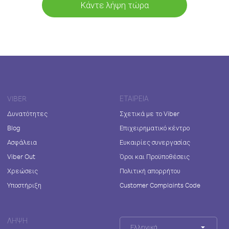
Κάντε λήψη τώρα
VIBER
ΕΤΑΙΡΕΊΑ
Δυνατότητες
Σχετικά με το Viber
Blog
Επιχειρηματικό κέντρο
Ασφάλεια
Ευκαιρίες συνεργασίας
Viber Out
Όροι και Προϋποθέσεις
Χρεώσεις
Πολιτική απορρήτου
Υποστήριξη
Customer Complaints Code
ΛΉΨΗ
Ελληνικά