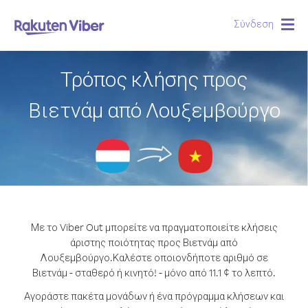
Σύνδεση
Togg
navig
Τρόπος κλήσης προς
Βιετνάμ από Λουξεμβούργο
Με το Viber Out μπορείτε να πραγματοποιείτε κλήσεις
άριστης ποιότητας προς Βιετνάμ από
Λουξεμβούργο.
Καλέστε οποιονδήποτε αριθμό σε
Βιετνάμ - σταθερό ή κινητό! - μόνο από 11.1 ¢ το λεπτό.
Αγοράστε πακέτα μονάδων ή ένα πρόγραμμα κλήσεων και