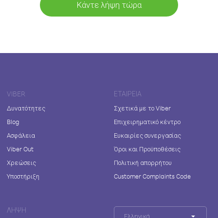
Κάντε λήψη τώρα
VIBER
ΕΤΑΙΡΕΊΑ
Δυνατότητες
Σχετικά με το Viber
Blog
Επιχειρηματικό κέντρο
Ασφάλεια
Ευκαιρίες συνεργασίας
Viber Out
Όροι και Προϋποθέσεις
Χρεώσεις
Πολιτική απορρήτου
Υποστήριξη
Customer Complaints Code
ΛΉΨΗ
Ελληνικά