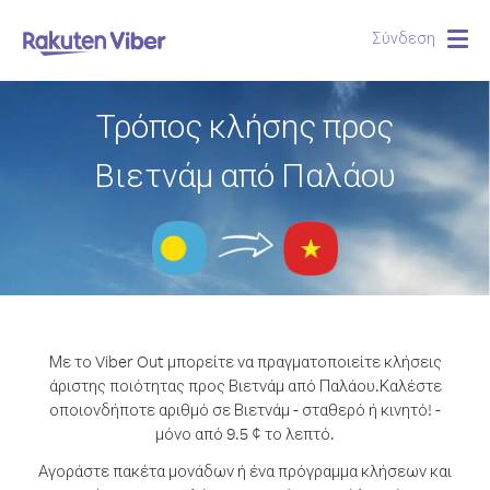
Σύνδεση
Togg
navig
Τρόπος κλήσης προς
Βιετνάμ από Παλάου
Με το Viber Out μπορείτε να πραγματοποιείτε κλήσεις
άριστης ποιότητας προς Βιετνάμ από Παλάου.
Καλέστε
οποιονδήποτε αριθμό σε Βιετνάμ - σταθερό ή κινητό! -
μόνο από 9.5 ¢ το λεπτό.
Αγοράστε πακέτα μονάδων ή ένα πρόγραμμα κλήσεων και