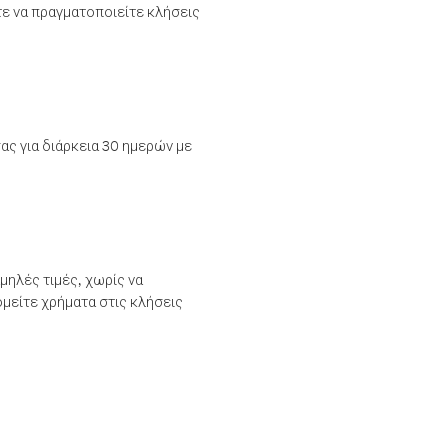
τε να πραγματοποιείτε κλήσεις
ας για διάρκεια 30 ημερών με
μηλές τιμές, χωρίς να
μείτε χρήματα στις κλήσεις