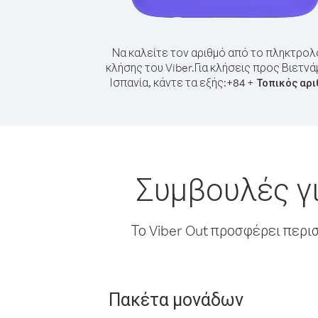
Να καλείτε τον αριθμό από το πληκτρολ
κλήσης του Viber.
Για κλήσεις προς Βιετνά
Ισπανία, κάντε τα εξής:
+
+
84
Τοπικός αρ
Συμβουλές γι
Το Viber Out προσφέρει περι
Πακέτα μονάδων