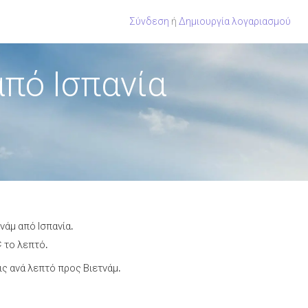
Σύνδεση
ή
Δημιουργία λογαριασμού
πό Ισπανία
νάμ από Ισπανία.
¢ το λεπτό.
ς ανά λεπτό προς Βιετνάμ.