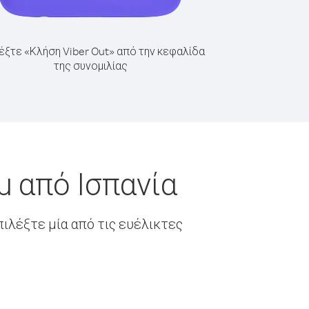
έξτε «Κλήση Viber Out» από την κεφαλίδα
της συνομιλίας
μ από Ισπανία
ιλέξτε μία από τις ευέλικτες