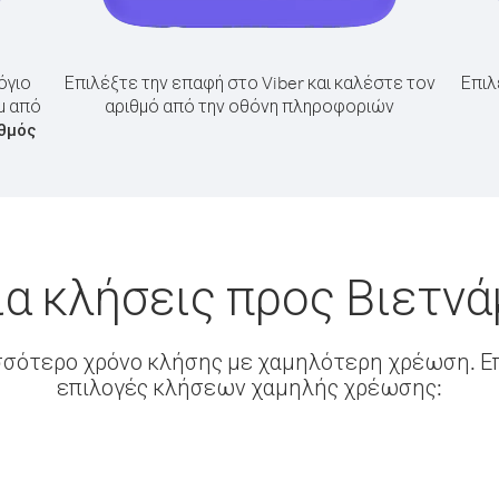
όγιο
Επιλέξτε την επαφή στο Viber και καλέστε τον
Επιλ
μ από
αριθμό από την οθόνη πληροφοριών
ιθμός
α κλήσεις προς Βιετνά
σσότερο χρόνο κλήσης με χαμηλότερη χρέωση. Επ
επιλογές κλήσεων χαμηλής χρέωσης: