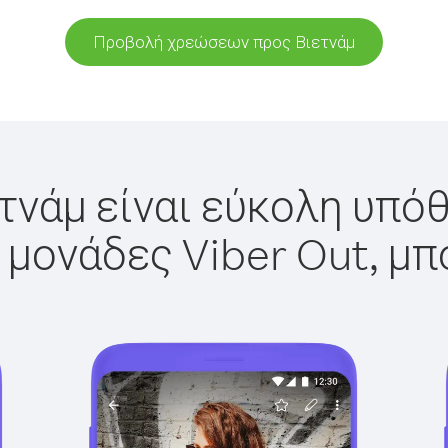
Προβολή χρεώσεων προς Βιετνάμ
τνάμ είναι εύκολη υπόθ
 μονάδες Viber Out, μπ