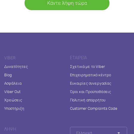
Κάντε λήψη τώρα
VIBER
ΕΤΑΙΡΕΊΑ
Δυνατότητες
Σχετικά με το Viber
Blog
Επιχειρηματικό κέντρο
Ασφάλεια
Ευκαιρίες συνεργασίας
Viber Out
Όροι και Προϋποθέσεις
Χρεώσεις
Πολιτική απορρήτου
Υποστήριξη
Customer Complaints Code
ΛΉΨΗ
Ελληνικά