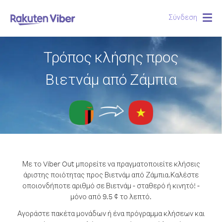
Σύνδεση
Togg
navig
Τρόπος κλήσης προς
Βιετνάμ από Ζάμπια
Με το Viber Out μπορείτε να πραγματοποιείτε κλήσεις
άριστης ποιότητας προς Βιετνάμ από Ζάμπια.
Καλέστε
οποιονδήποτε αριθμό σε Βιετνάμ - σταθερό ή κινητό! -
μόνο από 9.5 ¢ το λεπτό.
Αγοράστε πακέτα μονάδων ή ένα πρόγραμμα κλήσεων και