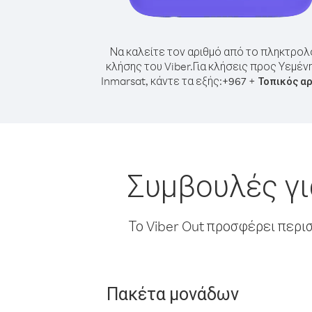
Να καλείτε τον αριθμό από το πληκτρολ
κλήσης του Viber.
Για κλήσεις προς Υεμέν
Inmarsat, κάντε τα εξής:
+
+
967
Τοπικός α
Συμβουλές γι
Το Viber Out προσφέρει περι
Πακέτα μονάδων