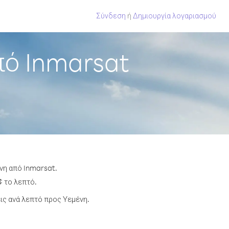
Σύνδεση
ή
Δημιουργία λογαριασμού
πό Inmarsat
νη από Inmarsat.
¢ το λεπτό.
ς ανά λεπτό προς Υεμένη.