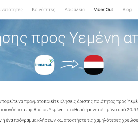
υνατότητες
Κοινότητες
Ασφάλεια
Viber Out
Blog
σης προς Υεμένη α
 μπορείτε να πραγματοποιείτε κλήσεις άριστης ποιότητας προς Υεμέ
οιονδήποτε αριθμό σε Υεμένη - σταθερό ή κινητό! - μόνο από 20.9 
 ή ένα πρόγραμμα κλήσεων και αποκτήστε τις χαμηλότερες χρεώσει