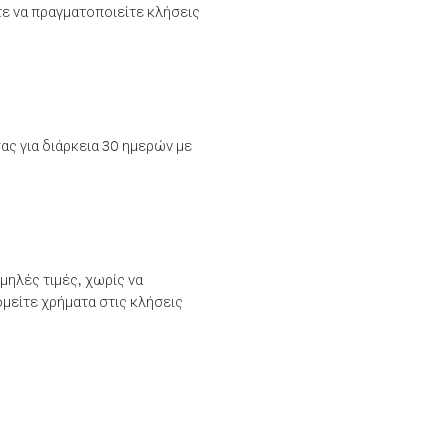
τε να πραγματοποιείτε κλήσεις
ας για διάρκεια 30 ημερών με
μηλές τιμές, χωρίς να
μείτε χρήματα στις κλήσεις