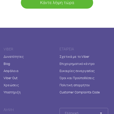
Κάντε λήψη τώρα
VIBER
ΕΤΑΙΡΕΊΑ
Δυνατότητες
Σχετικά με το Viber
Blog
Επιχειρηματικό κέντρο
Ασφάλεια
Ευκαιρίες συνεργασίας
Viber Out
Όροι και Προϋποθέσεις
Χρεώσεις
Πολιτική απορρήτου
Υποστήριξη
Customer Complaints Code
ΛΉΨΗ
Ελληνικά