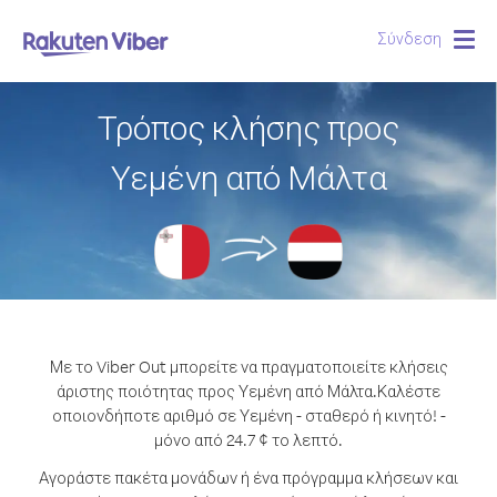
Σύνδεση
Togg
navig
Τρόπος κλήσης προς
Υεμένη από Μάλτα
Με το Viber Out μπορείτε να πραγματοποιείτε κλήσεις
άριστης ποιότητας προς Υεμένη από Μάλτα.
Καλέστε
οποιονδήποτε αριθμό σε Υεμένη - σταθερό ή κινητό! -
μόνο από 24.7 ¢ το λεπτό.
Αγοράστε πακέτα μονάδων ή ένα πρόγραμμα κλήσεων και