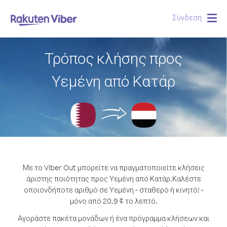
Σύνδεση
Togg
navig
Τρόπος κλήσης προς
Υεμένη από Κατάρ
Με το Viber Out μπορείτε να πραγματοποιείτε κλήσεις
άριστης ποιότητας προς Υεμένη από Κατάρ.
Καλέστε
οποιονδήποτε αριθμό σε Υεμένη - σταθερό ή κινητό! -
μόνο από 20.9 ¢ το λεπτό.
Αγοράστε πακέτα μονάδων ή ένα πρόγραμμα κλήσεων και