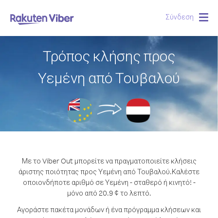
Σύνδεση
Togg
navig
Τρόπος κλήσης προς
Υεμένη από Τουβαλού
Με το Viber Out μπορείτε να πραγματοποιείτε κλήσεις
άριστης ποιότητας προς Υεμένη από Τουβαλού.
Καλέστε
οποιονδήποτε αριθμό σε Υεμένη - σταθερό ή κινητό! -
μόνο από 20.9 ¢ το λεπτό.
Αγοράστε πακέτα μονάδων ή ένα πρόγραμμα κλήσεων και