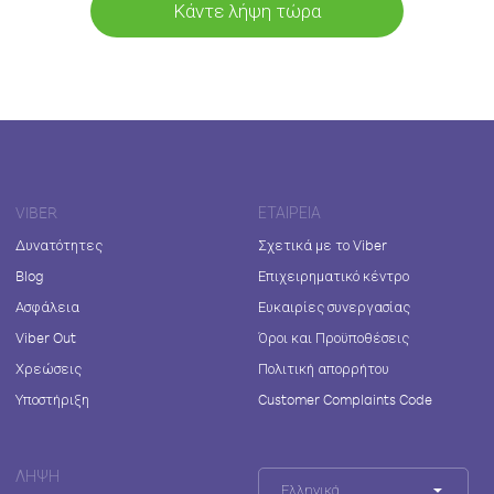
Κάντε λήψη τώρα
VIBER
ΕΤΑΙΡΕΊΑ
Δυνατότητες
Σχετικά με το Viber
Blog
Επιχειρηματικό κέντρο
Ασφάλεια
Ευκαιρίες συνεργασίας
Viber Out
Όροι και Προϋποθέσεις
Χρεώσεις
Πολιτική απορρήτου
Υποστήριξη
Customer Complaints Code
ΛΉΨΗ
Ελληνικά