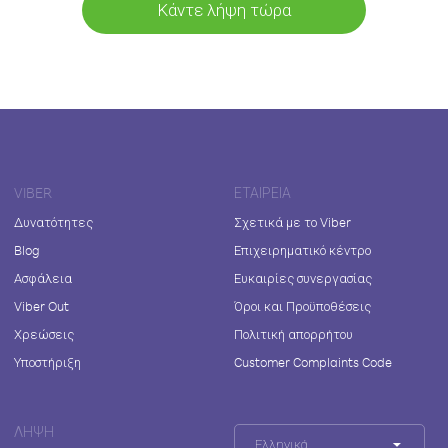
Κάντε λήψη τώρα
VIBER
ΕΤΑΙΡΕΊΑ
Δυνατότητες
Σχετικά με το Viber
Blog
Επιχειρηματικό κέντρο
Ασφάλεια
Ευκαιρίες συνεργασίας
Viber Out
Όροι και Προϋποθέσεις
Χρεώσεις
Πολιτική απορρήτου
Υποστήριξη
Customer Complaints Code
ΛΉΨΗ
Ελληνικά