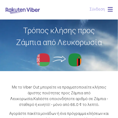
Σύνδεση
Togg
navig
Τρόπος κλήσης προς
Ζάμπια από Λευκορωσία
Με το Viber Out μπορείτε να πραγματοποιείτε κλήσεις
άριστης ποιότητας προς Ζάμπια από
Λευκορωσία.
Καλέστε οποιονδήποτε αριθμό σε Ζάμπια -
σταθερό ή κινητό! - μόνο από 66.0 ¢ το λεπτό.
Αγοράστε πακέτα μονάδων ή ένα πρόγραμμα κλήσεων και