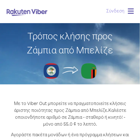
Σύνδεση
Togg
navig
Τρόπος κλήσης προς
Ζάμπια από Μπελίζε
Με το Viber Out μπορείτε να πραγματοποιείτε κλήσεις
άριστης ποιότητας προς Ζάμπια από Μπελίζε.
Καλέστε
οποιονδήποτε αριθμό σε Ζάμπια - σταθερό ή κινητό! -
μόνο από 55.0 ¢ το λεπτό.
Αγοράστε πακέτα μονάδων ή ένα πρόγραμμα κλήσεων και