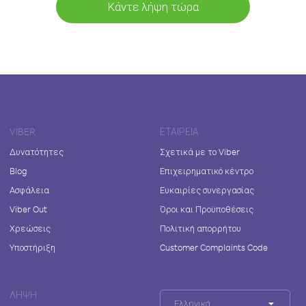
Κάντε λήψη τώρα
VIBER
ΕΤΑΙΡΕΊΑ
Δυνατότητες
Σχετικά με το Viber
Blog
Επιχειρηματικό κέντρο
Ασφάλεια
Ευκαιρίες συνεργασίας
Viber Out
Όροι και Προϋποθέσεις
Χρεώσεις
Πολιτική απορρήτου
Υποστήριξη
Customer Complaints Code
ΛΉΨΗ
Ελληνικά