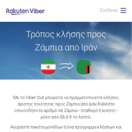
Σύνδεση
Togg
navig
Τρόπος κλήσης προς
Ζάμπια από Ιράν
Με το Viber Out μπορείτε να πραγματοποιείτε κλήσεις
άριστης ποιότητας προς Ζάμπια από Ιράν.
Καλέστε
οποιονδήποτε αριθμό σε Ζάμπια - σταθερό ή κινητό! -
μόνο από 55.0 ¢ το λεπτό.
Αγοράστε πακέτα μονάδων ή ένα πρόγραμμα κλήσεων και