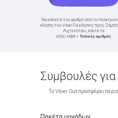
Να καλείτε τον αριθμό από το πληκτρολ
κλήσης του Viber.
Για κλήσεις προς Ζάμπι
Λιχτενστάιν, κάντε τα
εξής:
+
+
260
Τοπικός αριθμός
Συμβουλές για
Το Viber Out προσφέρει περι
Πακέτα μονάδων