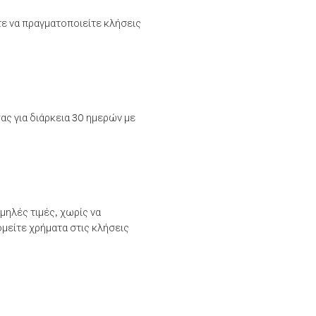
τε να πραγματοποιείτε κλήσεις
ας για διάρκεια 30 ημερών με
μηλές τιμές, χωρίς να
μείτε χρήματα στις κλήσεις