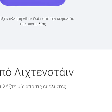
έξτε «Κλήση Viber Out» από την κεφαλίδα
της συνομιλίας
πό Λιχτενστάιν
ιλέξτε μία από τις ευέλικτες