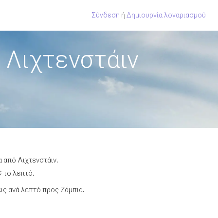
Σύνδεση
ή
Δημιουργία λογαριασμού
 Λιχτενστάιν
α από Λιχτενστάιν.
¢ το λεπτό.
ς ανά λεπτό προς Ζάμπια.