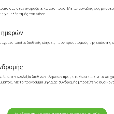
λοιπό σας όταν αγοράζετε κάποιο ποσό. Με τις μονάδες σας μπορεί
ς χαμηλές τιμές του Viber.
 ημερών
ραγματοποιείτε διεθνείς κλήσεις προς προορισμούς της επιλογής σ
υνδρομής
έρει την ευελιξία διεθνών κλήσεων προς σταθερά και κινητά σε χα
ματος. Με το πρόγραμμα μηνιαίας συνδρομής μπορείτε να εξοικονο
Αναζήτηση για περισσότερους προορισμούς