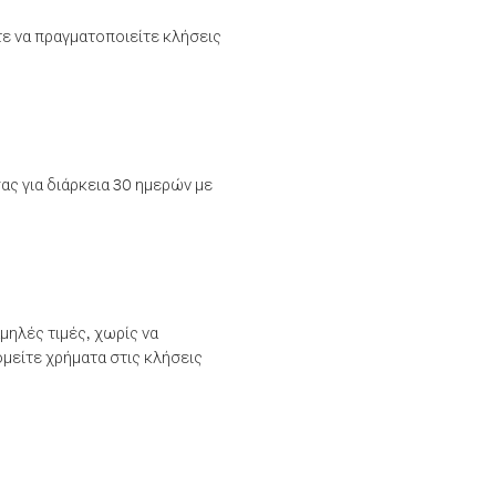
τε να πραγματοποιείτε κλήσεις
ας για διάρκεια 30 ημερών με
μηλές τιμές, χωρίς να
μείτε χρήματα στις κλήσεις