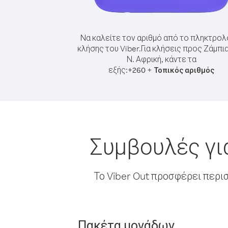
Να καλείτε τον αριθμό από το πληκτρολ
κλήσης του Viber.
Για κλήσεις προς Ζάμπι
Ν. Αφρική, κάντε τα
εξής:
+
+
260
Τοπικός αριθμός
Συμβουλές γι
Το Viber Out προσφέρει περι
Πακέτα μονάδων