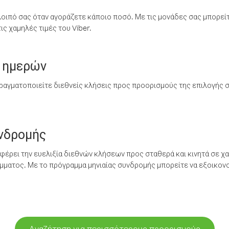
λοιπό σας όταν αγοράζετε κάποιο ποσό. Με τις μονάδες σας μπορεί
ς χαμηλές τιμές του Viber.
 ημερών
ραγματοποιείτε διεθνείς κλήσεις προς προορισμούς της επιλογής σ
υνδρομής
έρει την ευελιξία διεθνών κλήσεων προς σταθερά και κινητά σε χα
ματος. Με το πρόγραμμα μηνιαίας συνδρομής μπορείτε να εξοικονο
Αναζήτηση για περισσότερους προορισμούς