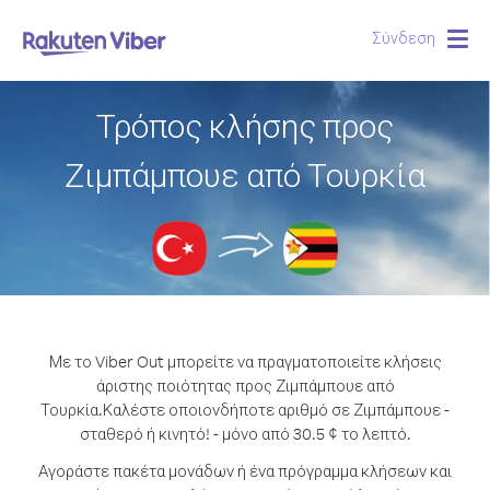
Σύνδεση
Togg
navig
Τρόπος κλήσης προς
Ζιμπάμπουε από Τουρκία
Με το Viber Out μπορείτε να πραγματοποιείτε κλήσεις
άριστης ποιότητας προς Ζιμπάμπουε από
Τουρκία.
Καλέστε οποιονδήποτε αριθμό σε Ζιμπάμπουε -
σταθερό ή κινητό! - μόνο από 30.5 ¢ το λεπτό.
Αγοράστε πακέτα μονάδων ή ένα πρόγραμμα κλήσεων και