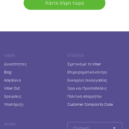
Κάντε λήψη τώρα
VIBER
ΕΤΑΙΡΕΊΑ
Δυνατότητες
Σχετικά με το Viber
Blog
Επιχειρηματικό κέντρο
Ασφάλεια
Ευκαιρίες συνεργασίας
Viber Out
Όροι και Προϋποθέσεις
Χρεώσεις
Πολιτική απορρήτου
Υποστήριξη
Customer Complaints Code
ΛΉΨΗ
Ελληνικά