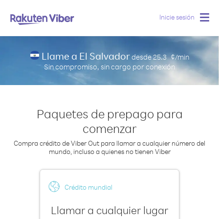
Inicie sesión
Togg
navig
Llame a El Salvador
desde
25.3
¢/min
Sin compromiso, sin cargo por conexión
Paquetes de prepago para
comenzar
Compra crédito de Viber Out para llamar a cualquier número del
mundo, incluso a quienes no tienen Viber
Crédito mundial
Llamar a cualquier lugar