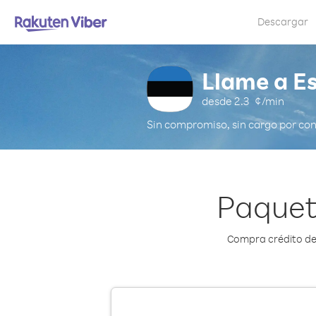
Descargar
Llame a E
desde
2.3
¢/min
Sin compromiso, sin cargo por co
Paquet
Compra crédito de 