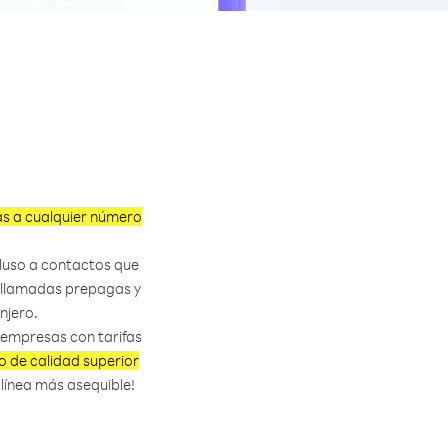
as a cualquier número
cluso a contactos que
de llamadas prepagas y
njero.
 empresas con tarifas
o de calidad superior
n línea más asequible!