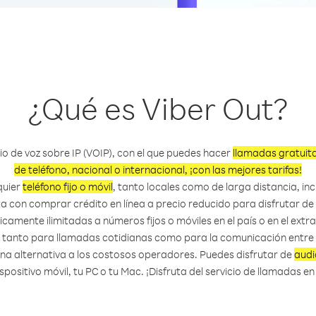
¿Qué es Viber Out?
cio de voz sobre IP (VOIP), con el que puedes hacer
llamadas gratuit
de teléfono, nacional o internacional, ¡con las mejores tarifas!
quier
teléfono fijo o móvil
, tanto locales como de larga distancia, in
sta con comprar crédito en línea a precio reducido para disfrutar 
icamente ilimitadas a números fijos o móviles en el país o en el extra
o tanto para llamadas cotidianas como para la comunicación entre
a alternativa a los costosos operadores. Puedes disfrutar de
audi
spositivo móvil, tu PC o tu Mac. ¡Disfruta del servicio de llamadas e