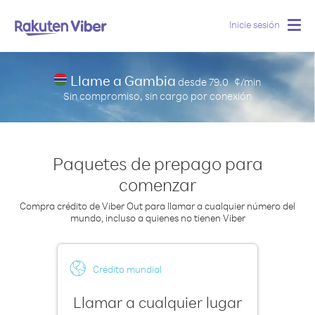
Inicie sesión
Togg
navig
Llame a Gambia
desde
79.0
¢/min
Sin compromiso, sin cargo por conexión
Paquetes de prepago para
comenzar
Compra crédito de Viber Out para llamar a cualquier número del
mundo, incluso a quienes no tienen Viber
Crédito mundial
Llamar a cualquier lugar